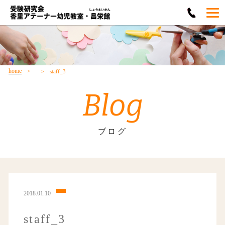
home
staff_3
Blog
ブログ
2018.01.10
staff_3