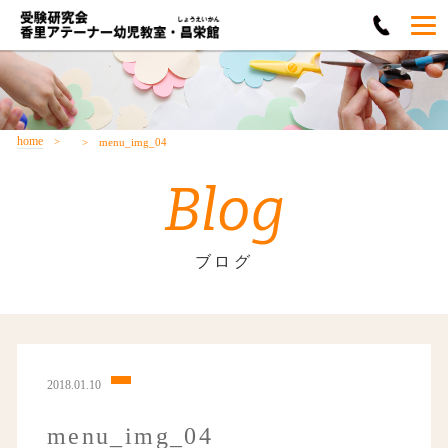
home
menu_img_04
Blog
ブログ
2018.01.10
menu_img_04