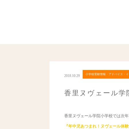
小学校受験情報・アドバイス・イ
2018.10.29
香里ヌヴェール学
香里ヌヴェール学院小学校では次年
『年中児あつまれ！ヌヴェール体験