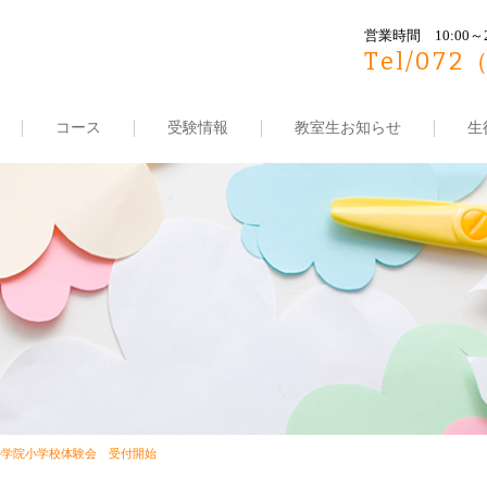
営業時間
10:00～
Tel/072
コース
受験情報
教室生お知らせ
生
ル学院小学校体験会 受付開始