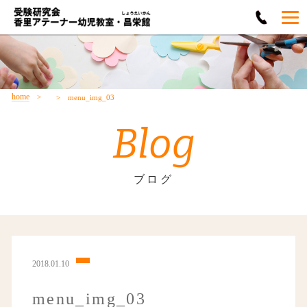
home
menu_img_03
Blog
ブログ
2018.01.10
menu_img_03