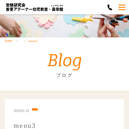
home
menu3
Blog
ブログ
2018.01.10
menu3