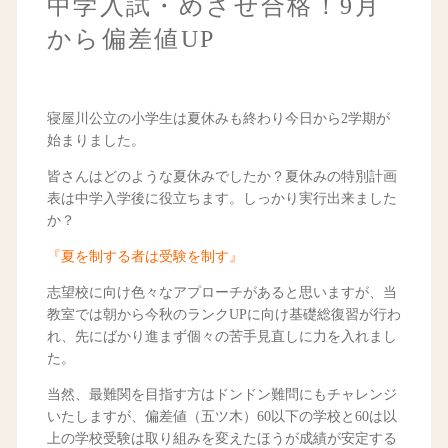
中学入試・めざせ合格！9月
から偏差値UP
寝屋川公立の小学生は夏休みも終わり今日から2学期が
始まりました。
皆さんはどのような夏休みでしたか？夏休みの特別計画
表は中学入学後に役立ちます。しっかり実行出来ました
か？
『夏を制する者は受験を制す』
志望校に向け色々なアプローチがあると思いますが、当
教室では朝から今秋のランクUPに向け基礎総復習が行わ
れ、先にばかり進まず個々の苦手見直しに力を入れまし
た。
当然、最難関を目指す方はドンドン難問にもチャレンジ
いたしますが、偏差値（五ツ木）60以下の学校と60は以
上の学校受験は取り組みを変えたほうが成績が安定する